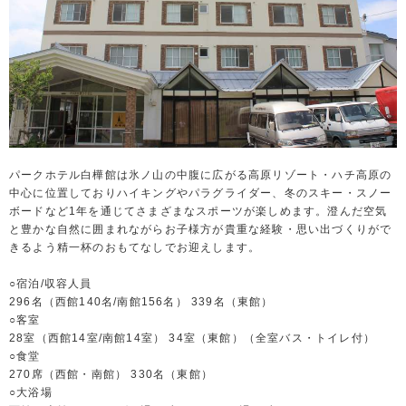
パークホテル白樺館は氷ノ山の中腹に広がる高原リゾート・ハチ高原の
中心に位置しておりハイキングやパラグライダー、冬のスキー・スノー
ボードなど1年を通じてさまざまなスポーツが楽しめます。澄んだ空気
と豊かな自然に囲まれながらお子様方が貴重な経験・思い出づくりがで
きるよう精一杯のおもてなしでお迎えします。
○宿泊/収容人員
296名（西館140名/南館156名） 339名（東館）
○客室
28室（西館14室/南館14室） 34室（東館）（全室バス・トイレ付）
○食堂
270席（西館・南館） 330名（東館）
○大浴場