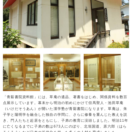
「青谿書院資料館」には、草庵の遺品、著書をはじめ、関係資料を数百
点展示しています。幕末から明治の初めにかけて但馬聖人・池田草庵
（いけだそうあん）が開いた漢学塾が青谿書院になります。草庵は、朱
子学と陽明学を融合した独自の学問に、さらに修養を重んじた教えを説
き、門人たちと起居をともにし、子弟の教育に没頭しました。明治11年
に亡くなるまでに子弟の数は673人にのぼり、北垣国道、原六郎（はら