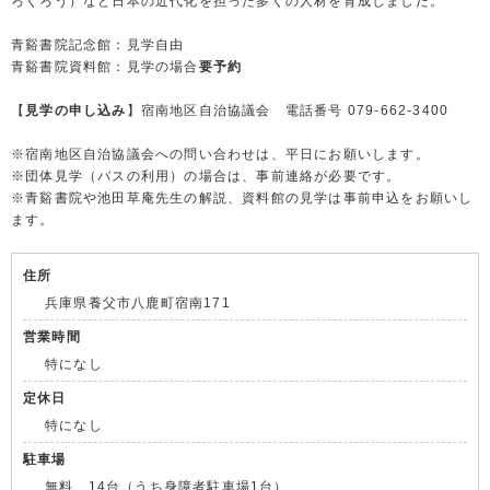
ろくろう）など日本の近代化を担った多くの人材を育成しました。
青谿書院記念館：見学自由
青谿書院資料館：見学の場合
要予約
【
見学の申し込み
】宿南地区自治協議会 電話番号 079-662-3400
※宿南地区自治協議会への問い合わせは、平日にお願いします。
※団体見学（バスの利用）の場合は、事前連絡が必要です。
※青谿書院や池田草庵先生の解説、資料館の見学は事前申込をお願いし
ます。
住所
兵庫県養父市八鹿町宿南171
営業時間
特になし
定休日
特になし
駐車場
無料 14台（うち身障者駐車場1台）