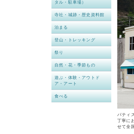
タル・駐車場）
寺社・城跡・歴史資料館
泊まる
登山・トレッキング
祭り
自然・花・季節もの
遊ぶ・体験・アウトド
ア・アート
食べる
パティ
丁寧に
せて全