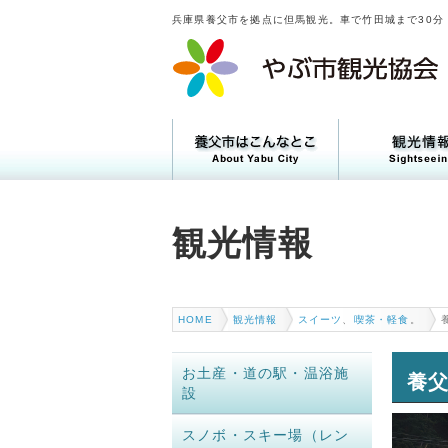
兵庫県養父市を拠点に但馬観光。車で竹田城まで30分
トピックス
観光情報
HOME
観光情報
スイーツ
、
喫茶・軽食
。
お土産・道の駅・温浴施
養父
設
スノボ・スキー場（レン