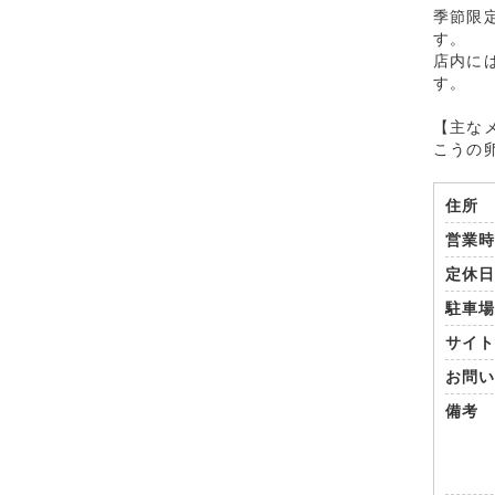
季節限
す。
店内に
す。
【主な
こうの
住所
営業
定休
駐車
サイ
お問
備考