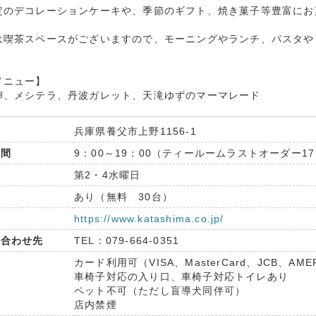
定のデコレーションケーキや、季節のギフト、焼き菓子等豊富にお
は喫茶スペースがございますので、モーニングやランチ、パスタや
メニュー】
卵、メシテラ、丹波ガレット、天滝ゆずのマーマレード
兵庫県養父市上野1156-1
時間
9：00～19：00（ティールームラストオーダー17
日
第2・4水曜日
場
あり（無料 30台）
ト
https://www.katashima.co.jp/
い合わせ先
TEL：
079-664-0351
カード利用可（VISA、MasterCard、JCB、AMER
車椅子対応の入り口、車椅子対応トイレあり
ペット不可（ただし盲導犬同伴可）
店内禁煙