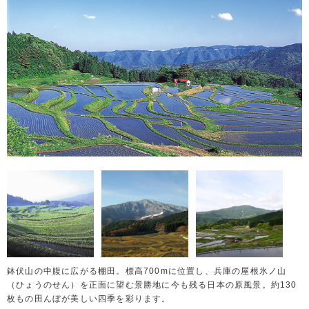
鉢伏山の中腹に広がる棚田。標高700mに位置し、兵庫の屋根氷ノ山
（ひょうのせん）を正面に望む景勝地に今も残る日本の原風景。約130
枚もの田んぼが美しい四季を彩ります。