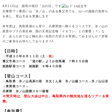
8月11日は、国民の祝日「山の日」です
兵庫県で一番高い山「氷ノ山」のある養父市でも、山への感謝の気持ち
を表し、登山大会を実施します
本年度は、鳥取県側から登り、兵庫県側へ降りるコースです。氷ノ山の
絶景やブナの原生林、国の天然記念物「イヌワシ」との遭遇（？）な
ど、あらためて山と触れ合い自然の大切さを実感してみませんか？皆様
のご参加をお待ちしております
【日時】
・平成３０年８月１１日（土・
祝
）
養父市発コース 「道の駅」ようか但馬蔵 ７時３５分発
姫路駅発コース 姫路駅 ６時４０分発
【登山コース】
・鳥取県 氷ノ山高原の宿 氷太くん発 氷ノ山越コース→氷ノ山山頂
→東尾根コース→
兵庫県 氷ノ山国際スキー場着
※荒天時は、登山大会は中止。鳥取県内の観光地を巡るツアーを実
施。
【参加費】