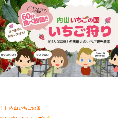
！！ 内山いちごの国