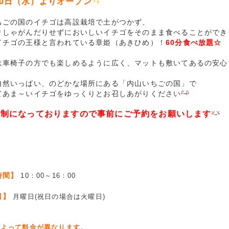
10日（水）よりオープン
ちごの国のイチゴは高設栽培で土がつかず、
りしゃがんだりせずにおいしいイチゴをそのまま食べることができ
イチゴの王様と言われている章姫（あきひめ）！
60分食べ放題☆
は車椅子の方でも楽しめるように広く、マットも敷いてあるの安心
自然いっぱい、のどかな場所にある「内山いちごの国」で
てあま～いイチゴをゆっくりとお召しあがりください
約制になっておりますので事前にご予約をお願いします
時間】
10：00～16：00
日】
月曜日(祝日の場合は火曜日)
】
によって料金が異なります。