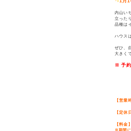
1月
内山い
立った
品種は
ハウス
ぜひ、
大きく
※ 予
【営業
【定休
【料金
※期間