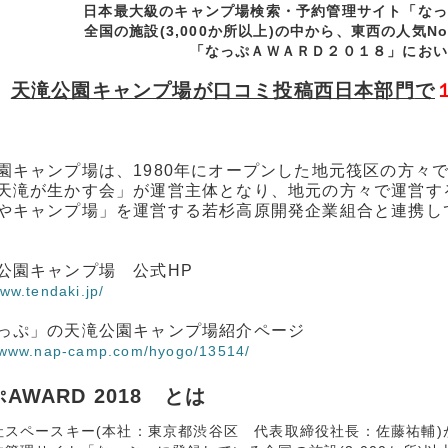
日本最大級のキャンプ場検索・予約管理サイト「なっ
全国の施設(3,000か所以上)の中から、東西の人気N
「なっぷＡＷＡＲＤ２０１８」にお
天滝公園キャンプ場
が
口コミ投稿西日本部門
で
園キャンプ場は、1980年にオープンした地元筏区の方々
天滝が生かす会」が運営主体となり、地元の方々で運営す
やキャンプ場」を運営する若杉高原開発企業組合と連携し
公園キャンプ場 公式HP
www.tendaki.jp/
っぷ」の天滝公園キャンプ場紹介ページ
//www.nap-camp.com/hyogo/13514/
AWARD 2018 とは
社スペースキー(本社：東京都渋谷区 代表取締役社長：佐藤祐輔