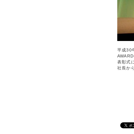
平成30
AWA
表彰式
社長か