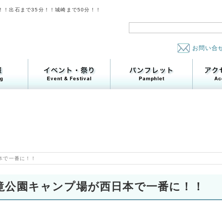
！！出石まで35分！！城崎まで50分！！
お問い合
本で一番に！！
滝公園キャンプ場が西日本で一番に！！