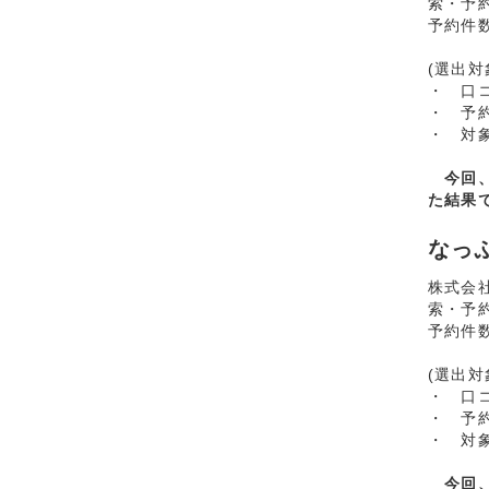
索・予
予約件
(選出対
・ 口
・ 予
・ 対象
今回、
た結果で
なっぷ
株式会
索・予
予約件
(選出対
・ 口
・ 予
・ 対象
今回、