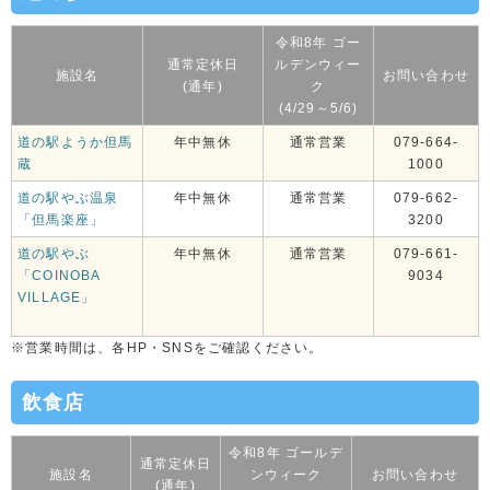
令和8年 ゴー
通常定休日
ルデンウィー
施設名
お問い合わせ
(通年)
ク
(4/29～5/6)
道の駅ようか但馬
年中無休
通常営業
079-664-
蔵
1000
道の駅やぶ温泉
年中無休
通常営業
079-662-
「但馬楽座」
3200
道の駅やぶ
年中無休
通常営業
079-661-
「COINOBA
9034
VILLAGE」
※営業時間は、各HP・SNSをご確認ください。
飲食店
令和8年 ゴールデ
通常定休日
施設名
ンウィーク
お問い合わせ
(通年)