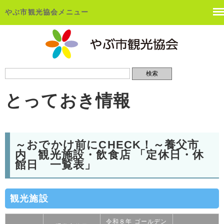
やぶ市観光協会メニュー
とっておき情報
～おでかけ前にCHECK！～養父市
内 観光施設・飲食店 「定休日・休
館日 一覧表」
観光施設
令和８年 ゴールデン