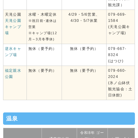
観光課）
天滝公園
水曜・木曜定休
4/29・5/6営業、
079-669-
天滝公園
4/30・5/7休業
1584
※祝日前･連休は
キャンプ
(天滝公園キ
営業
場
ャンプ場)
※キャンプ場(12
月～3月冬季休)
逆水キャ
無休（要予約）
無休（要予約）
079-667-
ンプ場
8324
(はつひ)
福定親水
無休（要予約）
無休（要予約）
079-660-
公園
2024
(氷ノ山鉢伏
観光協会：土
日休館)
温泉
令和8年 ゴー