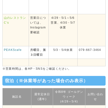
山のレストラン
営業日につ
4/29・5/1～5/6
C’s
いては、
営業、4/30・5/7
Instagram
休業
要確認
PEAKScafe
月曜日、第
5/3・5/4休業
079-667-3464
３日曜日
※営業時間は、各HP・SNSをご確認ください。
宿泊（※休業等があった場合のみ表示）
令和8年 ゴールデン
通常定休日
お問い合わ
施設名
ウィーク
(通年)
せ
(4/29～5/4)