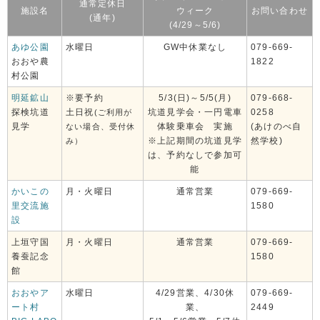
通常定休日
施設名
ウィーク
お問い合わせ
(通年)
(4/29～5/6)
あゆ公園
水曜日
GW中休業なし
079-669-
おおや農
1822
村公園
明延鉱山
※要予約
5/3(日)～5/5(月)
079-668-
探検坑道
土日祝
坑道見学会・一円電車
0258
(ご利用が
見学
体験乗車会 実施
(あけのべ自
ない場合、受付休
※上記期間の坑道見学
然学校)
み）
は、予約なしで参加可
能
かいこの
月・火曜日
通常営業
079-669-
里交流施
1580
設
上垣守国
月・火曜日
通常営業
079-669-
養蚕記念
1580
館
おおやア
水曜日
4/29営業、4/30休
079-669-
ート村
業、
2449