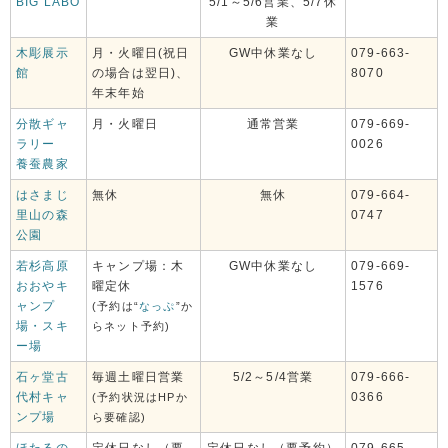
BIG LABO
5/1～5/6営業、5/7休
業
木彫展示
月・火曜日(祝日
GW中休業なし
079-663-
館
の場合は翌日)、
8070
年末年始
分散ギャ
月・火曜日
通常営業
079-669-
ラリー
0026
養蚕農家
はさまじ
無休
無休
079-664-
里山の森
0747
公園
若杉高原
キャンプ場：木
GW中休業なし
079-669-
おおやキ
曜定休
1576
ャンプ
(予約は“
なっぷ
”か
場・スキ
らネット予約)
ー場
石ヶ堂古
毎週土曜日営業
5/2～5/4営業
079-666-
代村キャ
0366
(予約状況はHPか
ンプ場
ら要確認)