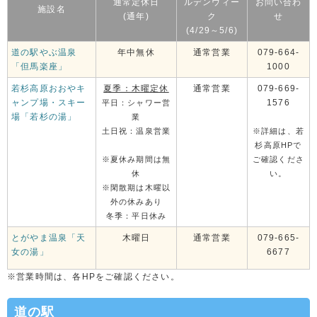
通常定休日
ルデンウィー
お問い合わ
施設名
(通年)
ク
せ
(4/29～5/6)
道の駅やぶ温泉
年中無休
通常営業
079-664-
「但馬楽座」
1000
若杉高原おおやキ
夏季：木曜定休
通常営業
079-669-
ャンプ場・スキー
1576
平日：シャワー営
場「若杉の湯」
業
土日祝：温泉営業
※詳細は、若
杉高原HPで
※夏休み期間は無
ご確認くださ
休
い。
※閑散期は木曜以
外の休みあり
冬季：平日休み
とがやま温泉「天
木曜日
通常営業
079-665-
女の湯」
6677
※営業時間は、各HPをご確認ください。
道の駅