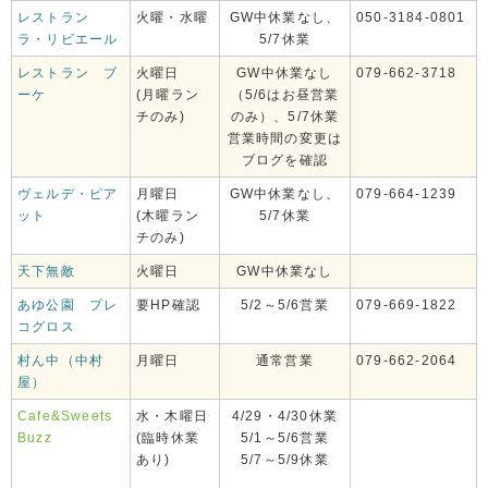
レストラン
火曜・水曜
GW中休業なし、
050-3184-0801
ラ・リビエール
5/7休業
レストラン ブ
火曜日
GW中休業なし
079-662-3718
ーケ
(月曜ラン
（5/6はお昼営業
チのみ)
のみ）、5/7休業
営業時間の変更は
ブログを確認
ヴェルデ・ピア
月曜日
GW中休業なし、
079-664-1239
ット
(木曜ラン
5/7休業
チのみ)
天下無敵
火曜日
GW中休業なし
あゆ公園 プレ
要HP確認
5/2～5/6営業
079-669-1822
コグロス
村ん中（中村
月曜日
通常営業
079-662-2064
屋）
Cafe&Sweets
水・木曜日
4/29・4/30休業
Buzz
(臨時休業
5/1～5/6営業
あり)
5/7～5/9休業