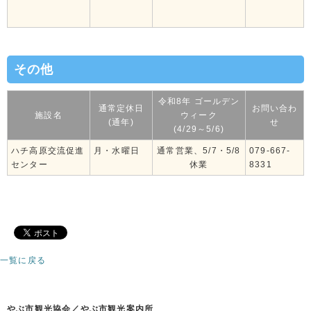
その他
令和8年 ゴールデン
通常定休日
お問い合わ
施設名
ウィーク
(通年)
せ
(4/29～5/6)
ハチ高原交流促進
月・水曜日
通常営業、5/7・5/8
079-667-
センター
休業
8331
一覧に戻る
やぶ市観光協会／やぶ市観光案内所