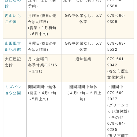
ほたるの
定休日なし（要
定休日なし（要予約）
079-665-
館
予約）
0588
内山いち
月曜日
GW中休業なし、5/7
079-666-
(祝日の場
ごの国
休業
0309
合は火曜日)
(営業：1月初旬
～6月中旬)
山田風太
月曜日
GW中休業なし、5/7
079-663-
(祝日の場
郎記念館
休業
5522
合は火曜日)
大庄屋記
月～金曜日
通常営業
079-661-
念館
冬季休業(12/16
9042
～3/31)
(養父市歴史
文化材課)
ミズバシ
開園期間中無休
開園期間中無休
・開園中
ョウ公園
(開園：4月中旬
（４月中旬～５月上
079-669-
～5月上旬)
旬）
2027
(グリーンロ
ッジ加保坂)
・その他
079-664-
0285
(養父市商工