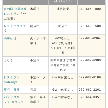
(4/29～5/6)
道の駅 但馬楽座
木曜日
通常営業
079-664-1000
レストラン
「や
ぶ牧場」
レストハウス天
閉店中
閉店中
079-669-1588
滝
高中そば
火・水・木
4/28(火)、
079-665-0364
曜日
4/30(木)定休日
5/1(金)～6(水)営
業
ふなき
不定休
期間中休まず営業
079-662-6989
※電話で要問い合
わせ
レストラン
不定休 月
GW中休業なし
079-662-8186
Gohanya
１
菓心 谷常
元旦
GW中休業なし
079-662-2261
パティスリーカ
第２・第４
GW中休業なし
079-664-0351
フェ カタシマ
水曜日