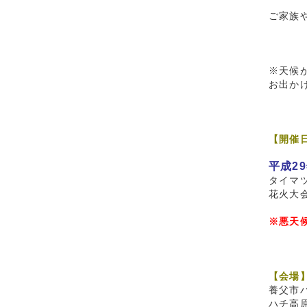
ご家族
※天候
お出か
【開催
平成2
タイマツ
花火大
※悪天
【会場
養父市
ハチ高