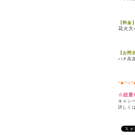
【料金
花火大
【お問
ハチ高原
*★*☆*
☆総量
キャン
詳しく