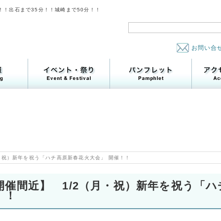
！！出石まで35分！！城崎まで50分！！
お問い合
・祝）新年を祝う「ハチ高原新春花火大会」 開催！！
開催間近】 1/2（月・祝）新年を祝う「ハ
！！