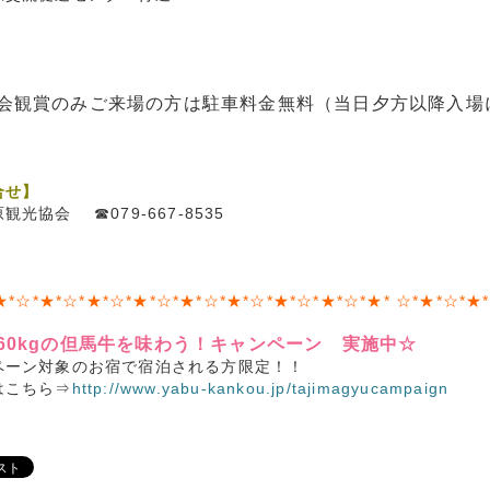
】
会観賞のみご来場の方は駐車料金無料（当日夕方以降入場
合せ】
観光協会 ☎079-667-8535
★*☆*★*☆*★*☆*★*☆*★*☆*★*☆*★*☆*★*☆*★* ☆*★*☆*★*
60kgの但馬牛を味わう！キャンペーン 実施中☆
ペーン対象のお宿で宿泊される方限定！！
はこちら⇒
http://www.yabu-kankou.jp/tajimagyucampaign