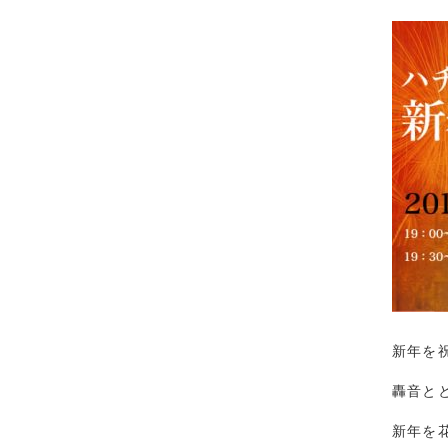
新年を
轟音と
新年を