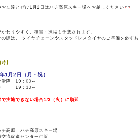
やお友達とぜひ1月2日はハチ高原スキー場へお越しください
がかわりやすく、積雪・凍結も予想されます。
けの際は、 タイヤチェーンやスタッドレスタイヤのご準備を必ず
日時】
9年1月2日（月・祝）
滑降 19：00～
会 19：30～
候で実施できない場合1/3（火）に順延
】
ハチ高原 ハチ高原スキー場
原交流促進センター付近