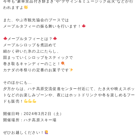
今年も“豪華景品付き餅まき”や“デザイン＆ミュージック花火”などが行
われますよ
また、やぶ市観光協会のブースでは
メープルタフィーの振る舞いを行います！
メープルタフィーとは？
メープルシロップを煮詰めて
細かく砕いた氷の上にたらし、
固まっていくシロップをスティックで
巻き取るキャンディーのこと！
カナダの冬祭りの定番のお菓子です
そのほかにも…
夕方からは、ハチ高原交流促進センター付近にて、たき火や映えスポッ
トなどのお楽しみゾーンや、夜にはホットドリンクや冬を楽しめるフー
ドも販売！
開催日時：2024年3月2日（土）
開催場所：ハチ高原スキー場
ぜひお越しください！