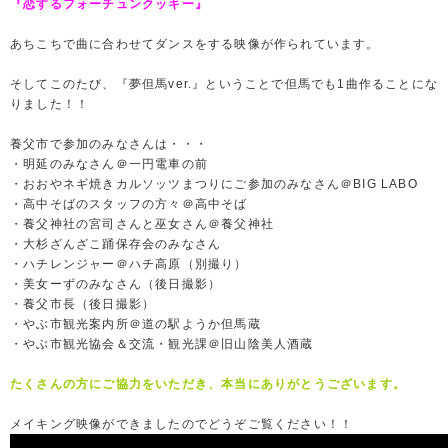
『恋するフォーチュンクッキー』
あちこちで曲に合わせてダンスをする映像が作られています。
そしてこのたび、『夢但馬ver.』ということで但馬でも1曲作ることにな
りました！！
養父市で参加のみなさんは・・・
・明延のみなさん＠一円電車の前
・おおやネギ焼きカルソッツまつりにご参加のみなさん＠BIG LABO
・高中そばのスタッフの方々＠高中そば
・養父神社の宮司さんと巫女さん＠養父神社
・大杉ざんざこ踊保存会のみなさん
・ハチレンジャー＠ハチ高原（別撮り）
・美女ーずのみなさん（後日撮影）
・養父市長（後日撮影）
・やぶ市観光案内所＠道の駅ようか但馬蔵
・やぶ市観光協会＆交流・観光課＠旧山陰美人酒蔵
たくさんの方にご協力をいただき、本当にありがとうございます。
メイキング映像ができましたのでどうぞご覧ください！！