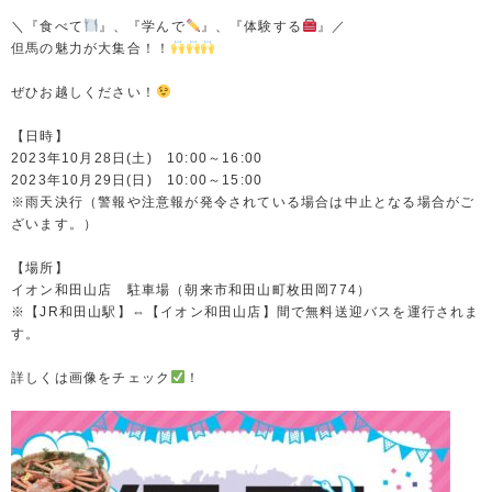
＼『食べて
』、『学んで
』、『体験する
』／
但馬の魅力が大集合！！
ぜひお越しください！
【日時】
2023年10月28日(土) 10:00～16:00
2023年10月29日(日) 10:00～15:00
※雨天決行（警報や注意報が発令されている場合は中止となる場合がご
ざいます。）
【場所】
イオン和田山店 駐車場（朝来市和田山町枚田岡774）
※【JR和田山駅】⇔【イオン和田山店】間で無料送迎バスを運行されま
す。
詳しくは画像をチェック
！