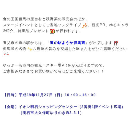
食の王国但馬の屋台村と秋野菜の即売会のほか、
ステージイベントとしてご当地ソングライブ
、観光PR、ゆるキャラ
®紹介、特産品プレゼント
が行われます。
養父市の道の駅からは、「
道の駅ようか但馬蔵
」が出店します
但馬蔵の名物
八鹿豚の旨みを凝縮した豚まんをぜひご賞味ください
やっぷーも市内の観光・スキー場PRをがんばりますので、
ご家族みなさまでお買い物がてらぜひご来場ください！！
【日時】平成28年11月27日（日）10：00～16：00
【会場】イオン明石ショッピングセンター（2番街1階イベント広場）
（明石市大久保町ゆりのき通3-3-1）