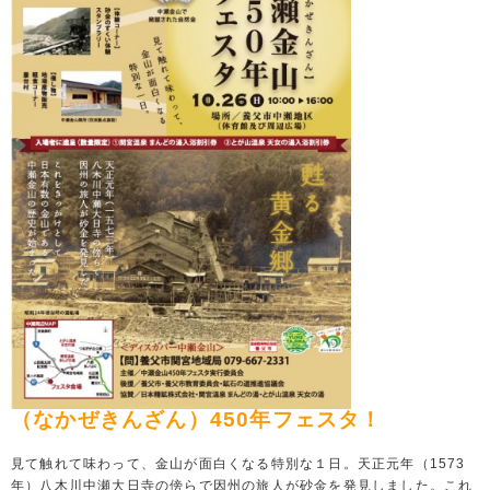
（なかぜきんざん）450年フェスタ！
見て触れて味わって、金山が面白くなる特別な１日。天正元年（1573
年）八木川中瀬大日寺の傍らで因州の旅人が砂金を発見しました。これ