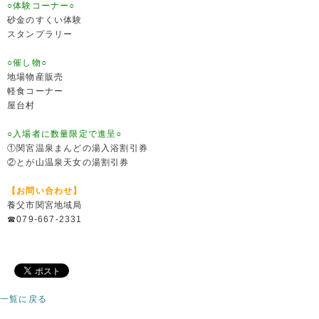
○体験コーナー○
砂金のすくい体験
スタンプラリー
○催し物○
地場物産販売
軽食コーナー
屋台村
○入場者に数量限定で進呈○
①関宮温泉まんどの湯入浴割引券
②とが山温泉天女の湯割引券
【お問い合わせ】
養父市関宮地域局
☎079-667-2331
一覧に戻る