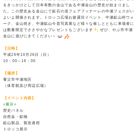
をきっかけとして日本有数の金山である中瀬金山の歴史が始まりまし
た。この歴史ある金山にて鉱石の道フェアフィナーレの中瀬フェスがい
よいよ開催されます。トロッコ広場お披露目イベント、中瀬鉱山村ウォ
ーク、金山焼き、中瀬鉱山今昔写真展など様々な催しとともに来場者に
は数量限定でささやかなプレゼントもございます
ぜひ、やぶ市中瀬
金山に遊びにきてください～
【日時】
平成26年10月26日（日）
10：00～16：00
【場所】
養父市中瀬地区
（体育館及び周辺広場）
【イベント内容】
○展示○
歴史パネル
自然金・鉱物
鉱山製品、製造過程
トロッコ展示