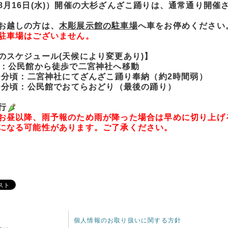
8月16日(水)）開催の大杉ざんざこ踊りは、通常通り開催
お越しの方は、
木彫展示館の駐車場
へ車をお停めください
駐車場はございません。
のスケジュール(天候により変更あり)】
頃：公民館から徒歩で二宮神社へ移動
30分頃：二宮神社にてざんざこ踊り奉納（約2時間弱）
30分頃：公民館でおてらおどり（最後の踊り）
行
お昼以降、雨予報のため雨が降った場合は早めに切り上げ
になる可能性があります。ご了承ください。
個人情報のお取り扱いに関する方針