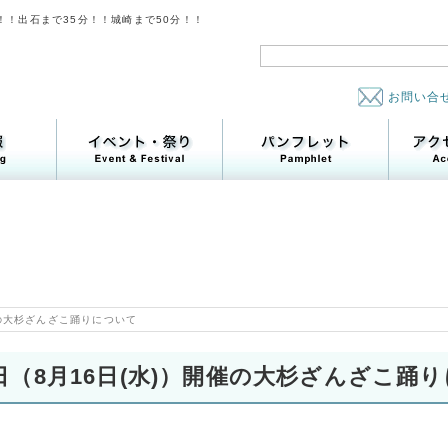
！！出石まで35分！！城崎まで50分！！
お問い合
催の大杉ざんざこ踊りについて
日（8月16日(水)）開催の大杉ざんざこ踊