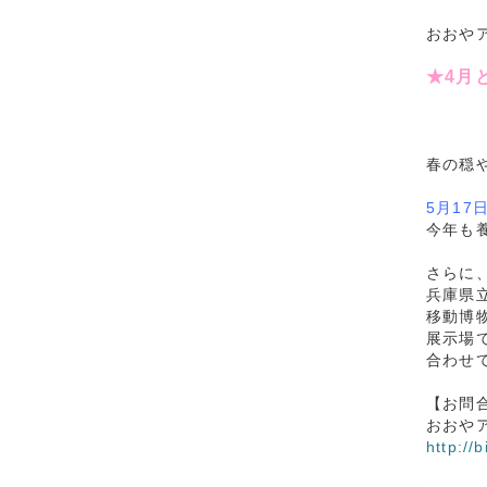
おおやア
★4月
春の穏
5月17日
今年も
さらに
兵庫県
移動博
展示場で
合わせ
【お問
おおやアー
http://