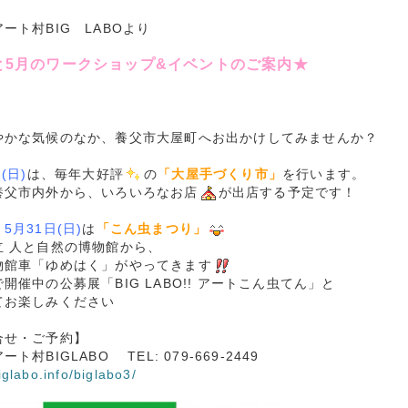
ート村BIG LABOより
と5月のワークショップ&イベントのご案内★
やかな気候のなか、養父市大屋町へお出かけしてみませんか？
(日)
は、毎年大好評
の
「大屋手づくり市」
を行います。
養父市内外から、いろいろなお店
が出店する予定です！
、
5月31日(日)
は
「こん虫まつり」
立 人と自然の博物館から、
物館車「ゆめはく」がやってきます
開催中の公募展「BIG LABO!! アートこん虫てん」と
てお楽しみください
合せ・ご予約】
ト村BIGLABO TEL: 079-669-2449
biglabo.info/biglabo3/