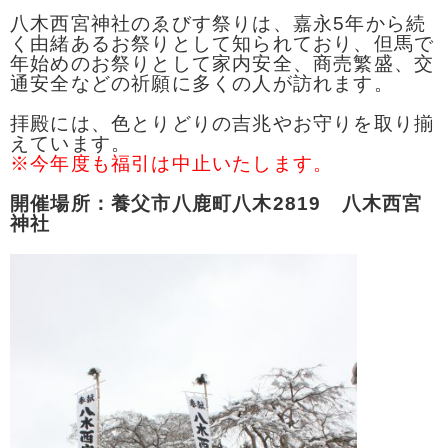
八木西宮神社のゑびす祭りは、嘉永5年から続
く由緒あるお祭りとして知られており、但馬で
年始めのお祭りとして家内安全、商売繁盛、交
通安全などの祈願に多くの人が訪れます。
拝殿には、色とりどりの吉兆やお守りを取り揃
えています。
※今年度も福引は中止いたします。
開催場所：養父市八鹿町八木2819 八木西宮
神社