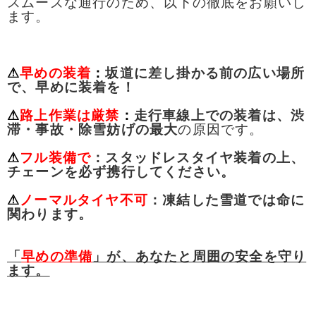
スムーズな通行のため、以下の徹底をお願いし
ます。
⚠
早めの装着
：
坂道に差し掛かる前の広い場所
で、早めに装着を！
⚠
路上作業は厳禁
：
走行車線上での装着は、渋
滞・事故・除雪妨げの最大
の原因です。
⚠
フル装備で
：スタッドレスタイヤ装着の上、
チェーンを必ず携行してください。
⚠
ノーマルタイヤ不可
：凍結した雪道では命に
関わります。
「
早めの準備
」が、あなたと周囲の安全を守り
ます。