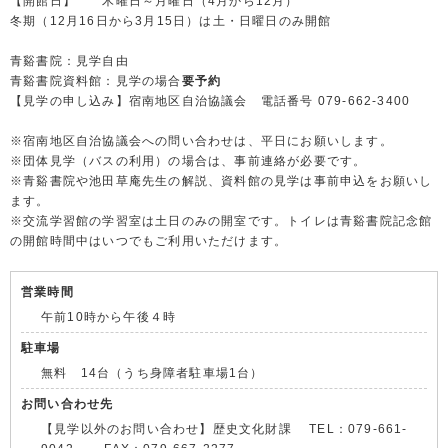
【開館日】 木曜日～月曜日（4月から12月）
冬期（12月16日から3月15日）は土・日曜日のみ開館
青谿書院：見学自由
青谿書院資料館：見学の場合
要予約
【見学の申し込み】宿南地区自治協議会 電話番号 079-662-3400
※宿南地区自治協議会への問い合わせは、平日にお願いします。
※団体見学（バスの利用）の場合は、事前連絡が必要です。
※青谿書院や池田草庵先生の解説、資料館の見学は事前申込をお願いし
ます。
※交流学習館の学習室は土日のみの開室です。トイレは青谿書院記念館
の開館時間中はいつでもご利用いただけます。
営業時間
午前10時から午後４時
駐車場
無料 14台（うち身障者駐車場1台）
お問い合わせ先
【見学以外のお問い合わせ】歴史文化財課 TEL：079-661-