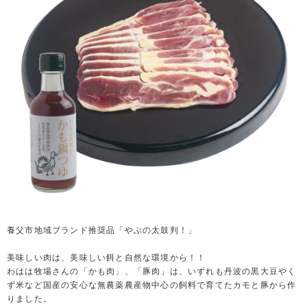
養父市地域ブランド推奨品「やぶの太鼓判！」
美味しい肉は、美味しい餌と自然な環境から！！
わはは牧場さんの「かも肉」、「豚肉」は、いずれも丹波の黒大豆やく
ず米など国産の安心な無農薬農産物中心の飼料で育てたカモと豚から作
りました。