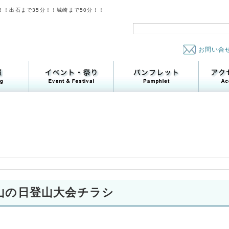
！！出石まで35分！！城崎まで50分！！
お問い合
山の日登山大会チラシ