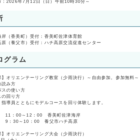
：2026年7月12日（日）午前10時30分～
所
海岸（香美町）受付：香美町佐津体育館
高原（養父市）受付：ハチ高原交流促進センター
ログラム
部】オリエンテーリング教室（少雨決行）～自由参加。参加無料～
の読み方
パスの使い方
スの回り方
、指導員とともにモデルコースを回り体験します。
日 11：00～12：00 香美町佐津海岸
日 9：30～10：00 養父市ハチ高原
部】オリエンテーリング大会（少雨決行）