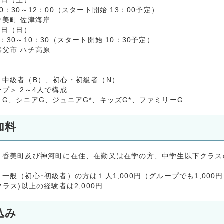
1日（土）
0：30～12：00（スタート開始 13：00予定）
香美町 佐津海岸
2日（日）
：30～10：30（スタート開始 10：30予定）
養父市 ハチ高原
＞中級者（B）、初心・初級者（N）
プ＞ 2～4人で構成
トG、シニアG、ジュニアG*、キッズG*、ファミリーG
加料
、香美町及び神河町に在住、在勤又は在学の方、中学生以下クラス
一般（初心･初級者）の方は１人1,000円（グループでも1,000
クラス)以上の経験者は2,000円
込み