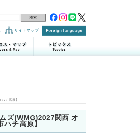
せ
サイトマップ
Foreign language
父市ハチ高原】
ズ(WMG)2027関西 オ
市ハチ高原】