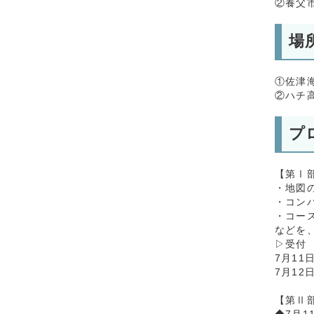
②養父市
場
①佐津
②ハチ
プ
【第Ⅰ
・地図
・コン
・コー
などを
▷受付
7月11
7月12
【第Ⅱ