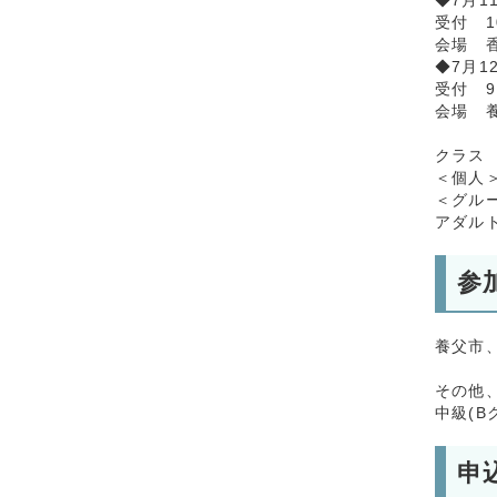
◆7月1
受付 1
会場 
◆7月1
受付 9
会場 
クラス
＜個人
＜グルー
アダル
参
養父市
その他、
中級(B
申