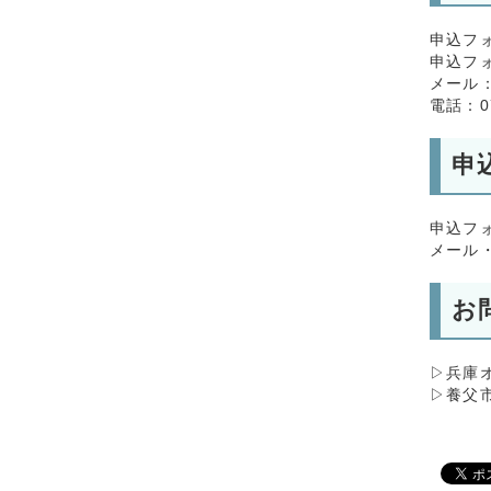
申込フ
申込フ
メール
電話：07
申
申込フ
メール・
お
▷兵庫
▷養父市