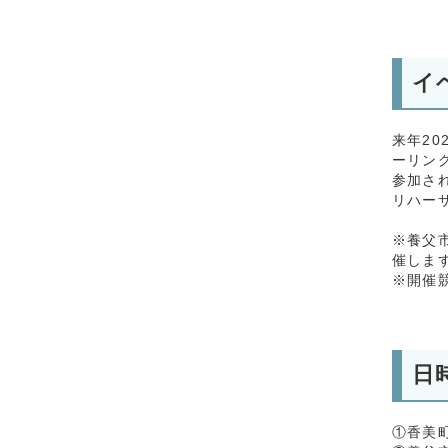
イ
来年2
ーリン
参加さ
リハー
※養父市
催しま
※開催
日
①香美町